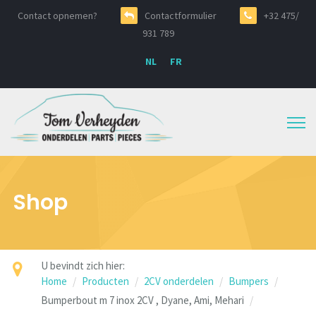
Contact opnemen?
Contactformulier
+32 475/
931 789
NL
FR
Shop
U bevindt zich hier:
Home
Producten
2CV onderdelen
Bumpers
Bumperbout m 7 inox 2CV , Dyane, Ami, Mehari