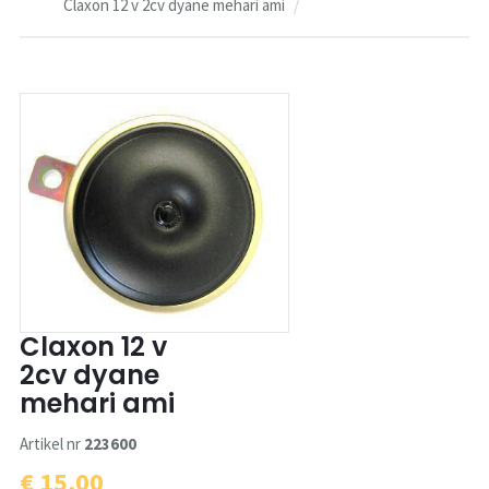
Claxon 12 v 2cv dyane mehari ami
Claxon 12 v
2cv dyane
mehari ami
Artikel nr
223600
€ 15,00