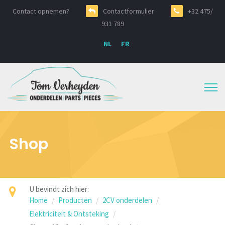
Contact opnemen?
Contactformulier
+32 475/
931 789
NL
FR
Shop
U bevindt zich hier:
Home
Producten
2CV onderdelen
Elektriciteit & Ontsteking