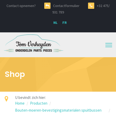
Contact opnemen?
Contactformulier
+32 475/
931 789
NL
FR
Shop
U bevindt zich hier:
Home
Producten
Bouten-moeren-bevestigingsmaterialen spuitbussen