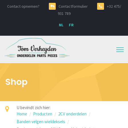
Contact opnemen?
Contactformulier
+32 475/
931 789
NL
FR
Shop
U bevindt zich hier:
Home
Producten
2CV onderdelen
Banden velgen wieldeksels