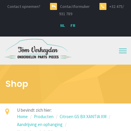
Contact opnemen?
Contactformulier
+32 475/
931 789
NL
FR
Shop
U bevindt zich hier:
Home
Producten
Citroen GS BX XANTIA XM
Aandrijving en ophanging