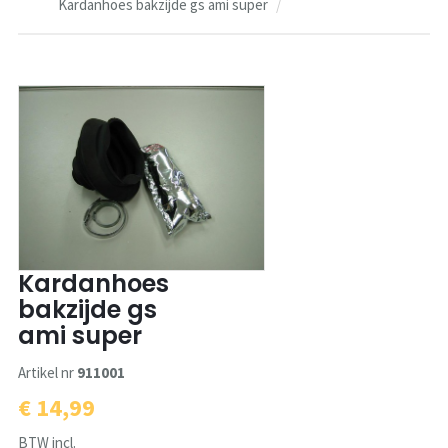
Kardanhoes bakzijde gs ami super
Kardanhoes
bakzijde gs
ami super
Artikel nr
911001
€ 14,99
BTW incl.