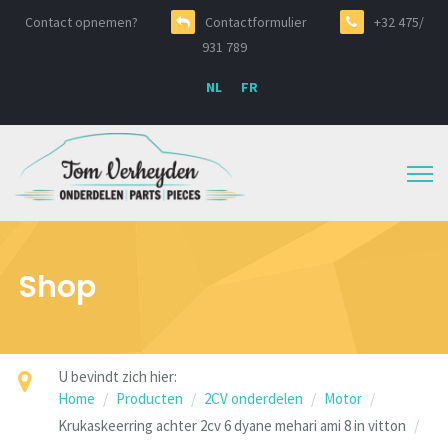
Contact opnemen?
Contactformulier
+32 475/
931 789
NL
FR
Shop
U bevindt zich hier:
Home
Producten
2CV onderdelen
Motor
Krukaskeerring achter 2cv 6 dyane mehari ami 8 in vitton