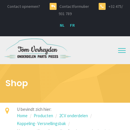
Contact opnemen?
Contactformulier
+32 475/
931 789
NL
FR
Shop
U bevindt zich hier:
Home
Producten
2CV onderdelen
Koppeling- Versnellingsbak