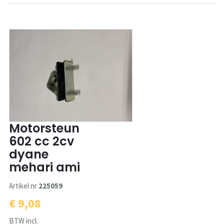
Motorsteun
602 cc 2cv
dyane
mehari ami
Artikel nr
225059
€ 9,08
BTW incl.