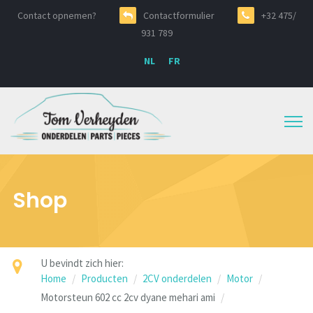
Contact opnemen?
Contactformulier
+32 475/
931 789
NL
FR
Shop
U bevindt zich hier:
Home
Producten
2CV onderdelen
Motor
Motorsteun 602 cc 2cv dyane mehari ami