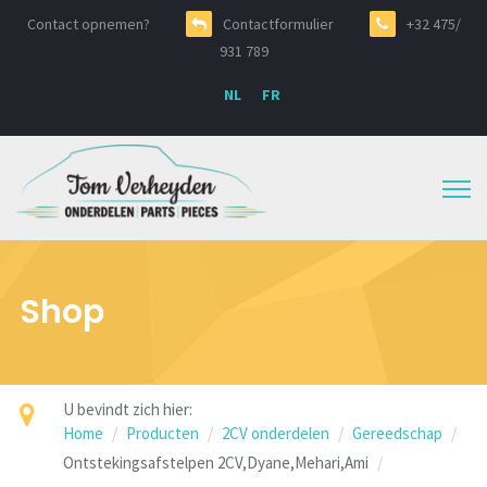
Contact opnemen?
Contactformulier
+32 475/
931 789
NL
FR
Shop
U bevindt zich hier:
Home
Producten
2CV onderdelen
Gereedschap
Ontstekingsafstelpen 2CV,Dyane,Mehari,Ami