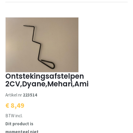
Ontstekingsafstelpen
2CV,Dyane,Mehari,Ami
Artikel nr
223514
€ 8,49
BTW incl.
Dit product is
momenteel niet