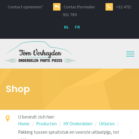
Contact opnemen?
Contactformulier
+32 475/
931 789
NL
FR
Shop
U bevindt zich hier:
Home
Producten
HY Onderdelen
Uitlaten
Pakking tussen spruitstuk en voorste uitlaatpijp, tot