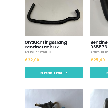
Ontluchtingsslang
Benzine
Benzinetank Cx
955576
Artikel nr 826050
Artikel nr 
€ 22,00
€ 25,00
IN WINKELWAGEN
I