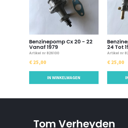
Benzinepomp Cx 20 - 22
Benzin
Vanaf 1979
24 Tot 
Artikel nr 826100
Artikel nr 
€ 25,00
€ 25,00
IN WINKELWAGEN
I
Tom Verheyden