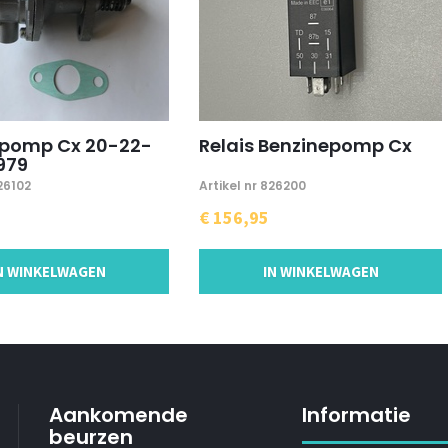
epomp Cx 20-22-
Relais Benzinepomp Cx
1979
826102
Artikel nr 826200
€ 156,95
N WINKELWAGEN
IN WINKELWAGEN
Aankomende
Informatie
beurzen