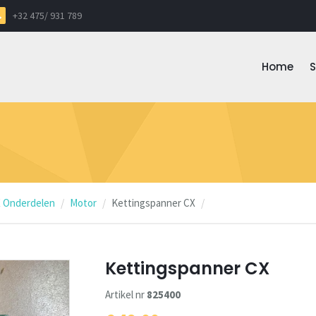
+32 475/ 931 789
Home
 Onderdelen
Motor
Kettingspanner CX
Kettingspanner CX
Artikel nr
825400