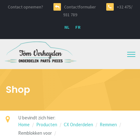
Contact opnemen?
Contactformulier
+32 475/
931 789
NL
FR
Shop
U bevindt zich hier:
Home
Producten
CX Onderdelen
Remmen
Remblokken voor