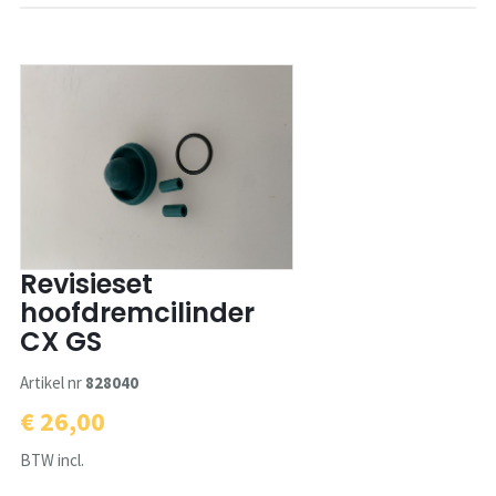
Revisieset
hoofdremcilinder
CX GS
Artikel nr
828040
€ 26,00
BTW incl.