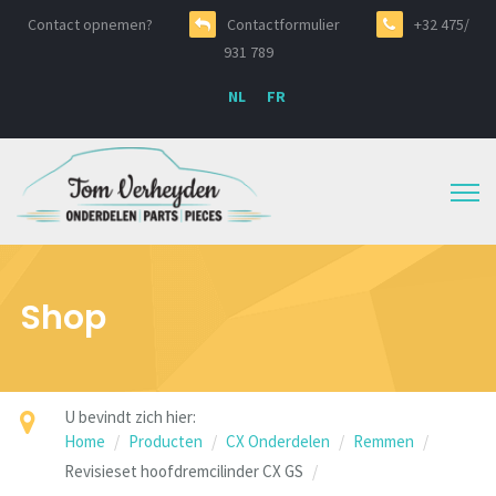
Contact opnemen?
Contactformulier
+32 475/
931 789
NL
FR
Shop
U bevindt zich hier:
Home
Producten
CX Onderdelen
Remmen
Revisieset hoofdremcilinder CX GS