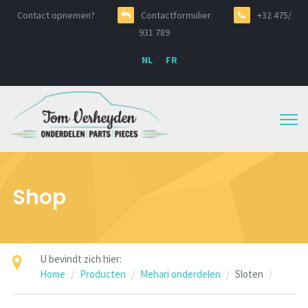
Contact opnemen?
Contactformulier
+32 475/
931 789
NL
FR
Shop
U bevindt zich hier:
Home
Producten
Mehari onderdelen
Sloten