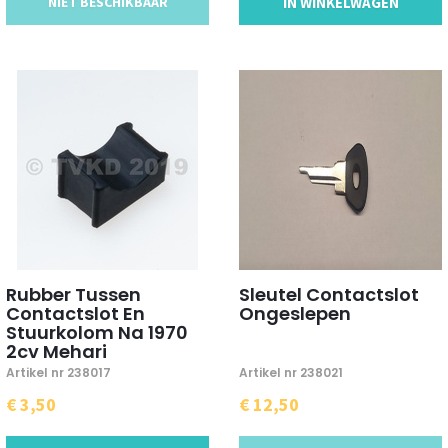
NIET BESCHIKBAAR
IN WINKELWAGEN
Rubber Tussen
Sleutel Contactslot
Contactslot En
Ongeslepen
Stuurkolom Na 1970
2cv Mehari
Artikel nr 238017
Artikel nr 238021
€ 3,50
€ 12,50