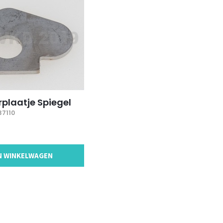
rplaatje Spiegel
37110
N WINKELWAGEN