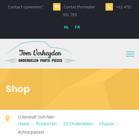
Contact opnemen?
Contactformulier
+32 475/
931 789
NL
FR
Shop
U bevindt zich hier:
Home
Producten
DS Onderdelen
Chassis
Achterpaneel