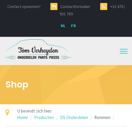
Contact opnemen?
Contactformulier
+32 475/
931 789
NL
FR
Shop
U bevindt zich hier:
Home
Producten
DS Onderdelen
Remmen