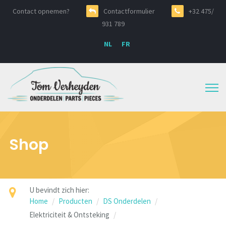
Contact opnemen?
Contactformulier
+32 475/
931 789
NL
FR
Shop
U bevindt zich hier:
Home
Producten
DS Onderdelen
Elektriciteit & Ontsteking