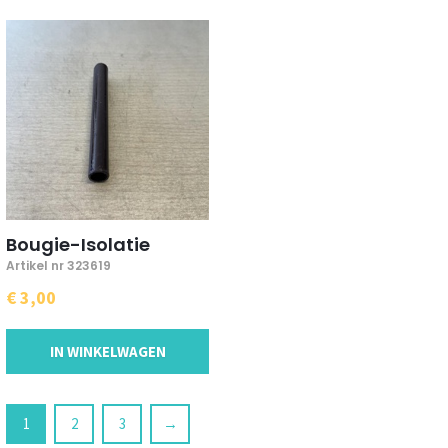
Bougie-Isolatie
Artikel nr 323619
€ 3,00
IN WINKELWAGEN
1
2
3
→