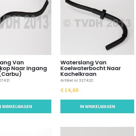
lang Van
Waterslang Van
rkop Naar Ingang
Koelwaterbocht Naar
(Carbu)
Kachelkraan
327421
Artikel nr 327422
€ 14,00
N WINKELWAGEN
IN WINKELWAGEN