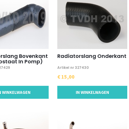
rslang Bovenkant
Radiatorslang Onderkant
ostaat In Pomp)
327429
Artikel nr 327430
€ 15,00
N WINKELWAGEN
IN WINKELWAGEN