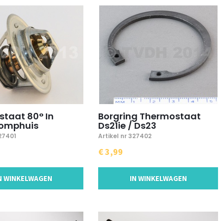
taat 80° In
Borgring Thermostaat
omphuis
Ds21ie / Ds23
327401
Artikel nr 327402
€ 3,99
N WINKELWAGEN
IN WINKELWAGEN