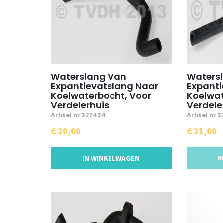
Waterslang Van
Waters
Expantievatslang Naar
Expanti
Koelwaterbocht, Voor
Koelwat
Verdelerhuis
Verdele
Artikel nr 327434
Artikel nr 
€ 20,00
€ 31,00
IN WINKELWAGEN
N