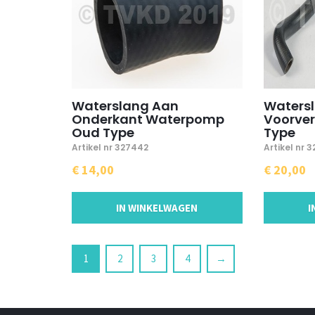
Waterslang Aan
Waters
Onderkant Waterpomp
Voorve
Oud Type
Type
Artikel nr 327442
Artikel nr 
€ 14,00
€ 20,00
IN WINKELWAGEN
I
1
2
3
4
→