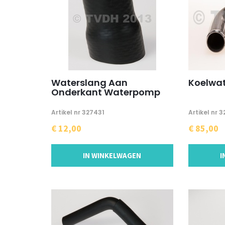
Waterslang Aan
Koelwat
Onderkant Waterpomp
Artikel nr 327431
Artikel nr 
€ 12,00
€ 85,00
IN WINKELWAGEN
I