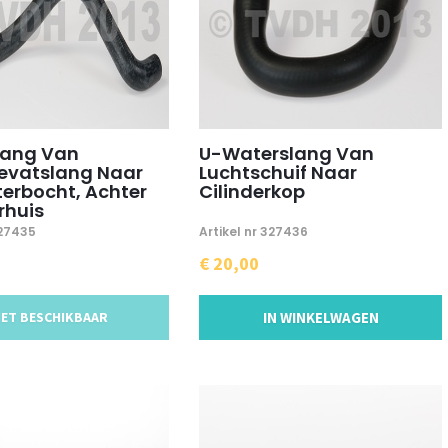
lang Van
U-Waterslang Van
evatslang Naar
Luchtschuif Naar
erbocht, Achter
Cilinderkop
rhuis
327435
Artikel nr 327436
€ 20,00
IET BESCHIKBAAR
IN WINKELWAGEN