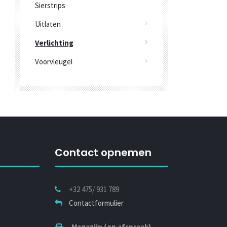
Sierstrips
Uitlaten
Verlichting
Voorvleugel
Contact opnemen
+32 475/ 931 789
Contactformulier
Magazijn (op afspraak)