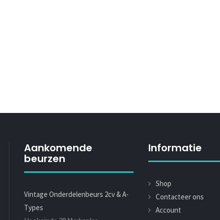
Aankomende
Informatie
beurzen
Shop
Vintage Onderdelenbeurs 2cv & A-
Contacteer ons
Types
Account