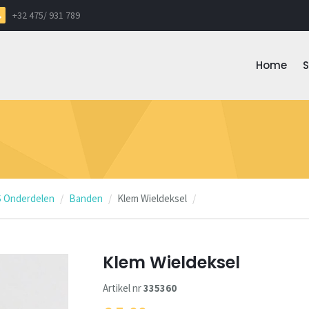
+32 475/ 931 789
Home
 Onderdelen
Banden
Klem Wieldeksel
Klem Wieldeksel
Artikel nr
335360