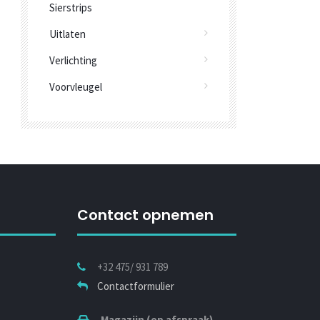
Sierstrips
Uitlaten
Verlichting
Voorvleugel
Contact opnemen
+32 475/ 931 789
Contactformulier
Magazijn (op afspraak)