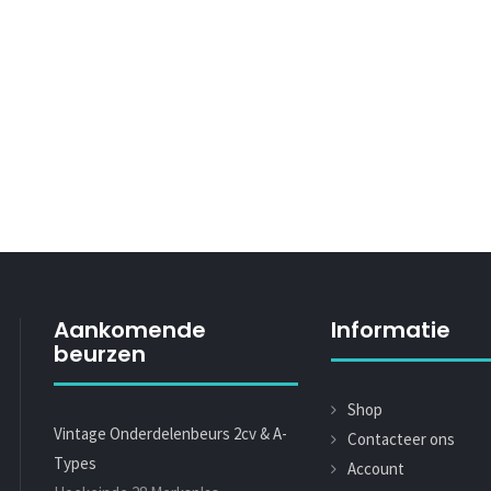
Aankomende
Informatie
beurzen
Shop
Vintage Onderdelenbeurs 2cv & A-
Contacteer ons
Types
Account