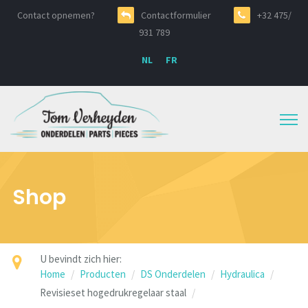
Contact opnemen?
Contactformulier
+32 475/
931 789
NL
FR
Shop
U bevindt zich hier:
Home
Producten
DS Onderdelen
Hydraulica
Revisieset hogedrukregelaar staal