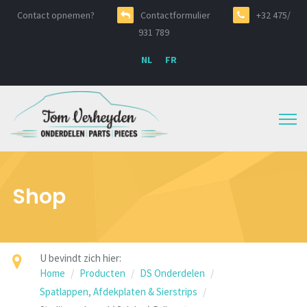
Contact opnemen?
Contactformulier
+32 475/
931 789
NL
FR
Shop
U bevindt zich hier:
Home
Producten
DS Onderdelen
Spatlappen, Afdekplaten & Sierstrips