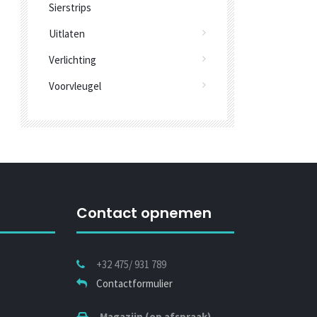
Sierstrips
Uitlaten
Verlichting
Voorvleugel
Contact opnemen
+32 475/ 931 789
Contactformulier
Magazijn (op afspraak)