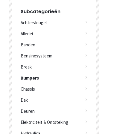
Subcategorieën
Achtervleugel
Allerlei
Banden
Benzinesysteem
Break
Bumpers
Chassis
Dak
Deuren
Elektriciteit & Ontsteking
Hydraulica