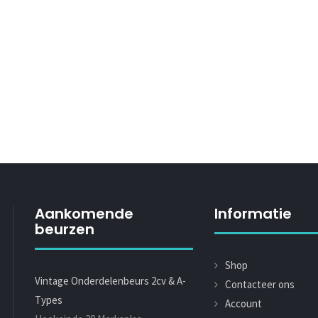
Aankomende
Informatie
beurzen
Shop
Vintage Onderdelenbeurs 2cv & A-
Contacteer ons
Types
Account